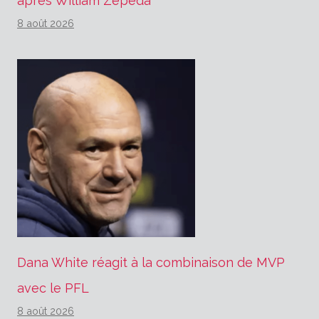
après William Zepeda
8 août 2026
Dana White réagit à la combinaison de MVP
avec le PFL
8 août 2026