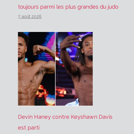
toujours parmi les plus grandes du judo
7 août 2026
Devin Haney contre Keyshawn Davis
est parti