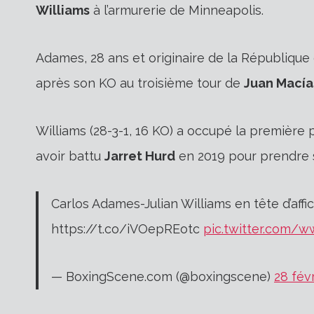
Williams
à l’armurerie de Minneapolis.
Adames, 28 ans et originaire de la République
après son KO au troisième tour de
Juan Macía
Williams (28-3-1, 16 KO) a occupé la première 
avoir battu
Jarret Hurd
en 2019 pour prendre so
Carlos Adames-Julian Williams en tête d’af
https://t.co/iVOepREotc
pic.twitter.com/
— BoxingScene.com (@boxingscene)
28 fév