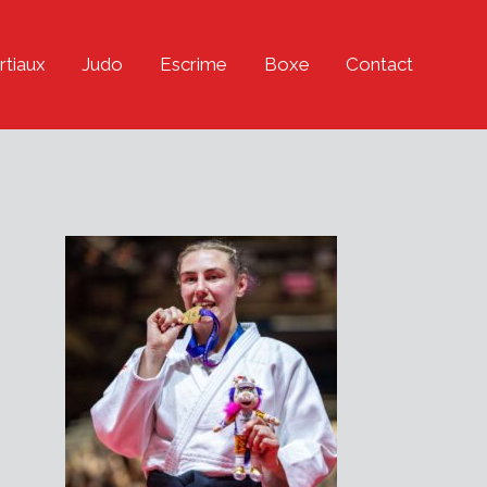
rtiaux
Judo
Escrime
Boxe
Contact