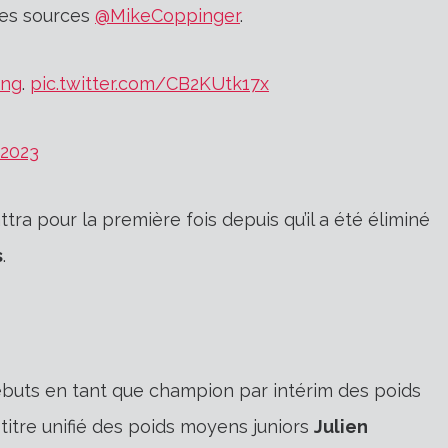
des sources
@MikeCoppinger
.
ing
.
pic.twitter.com/CB2KUtk17x
 2023
ra pour la première fois depuis qu’il a été éliminé
s
.
débuts en tant que champion par intérim des poids
titre unifié des poids moyens juniors
Julien