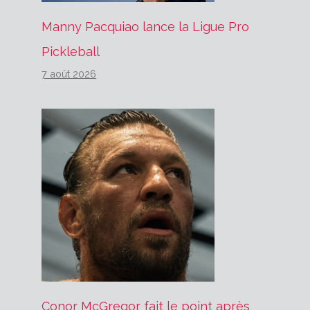
Manny Pacquiao lance la Ligue Pro
Pickleball
7 août 2026
Conor McGregor fait le point après