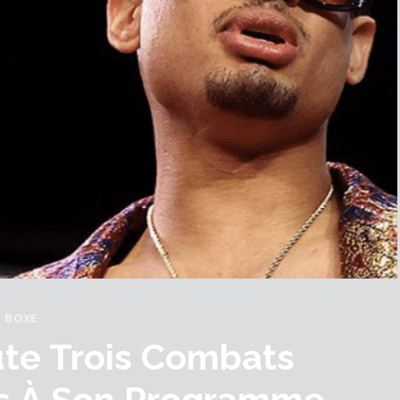
BOXE
te Trois Combats
s À Son Programme