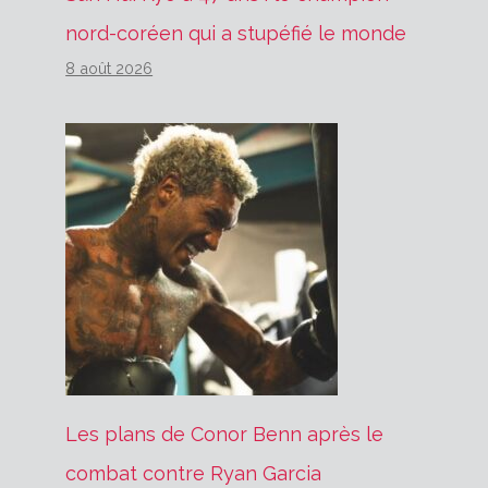
nord-coréen qui a stupéfié le monde
8 août 2026
Les plans de Conor Benn après le
combat contre Ryan Garcia