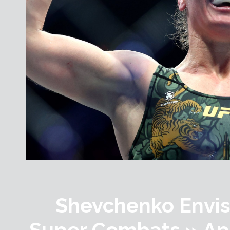
Shevchenko Envi
Super Combats » Apr