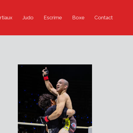
rtiaux
Judo
Escrime
Boxe
Contact