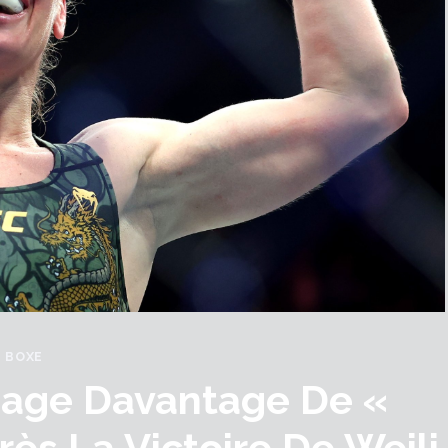
BOXE
sage Davantage De «
ès La Victoire De Weili