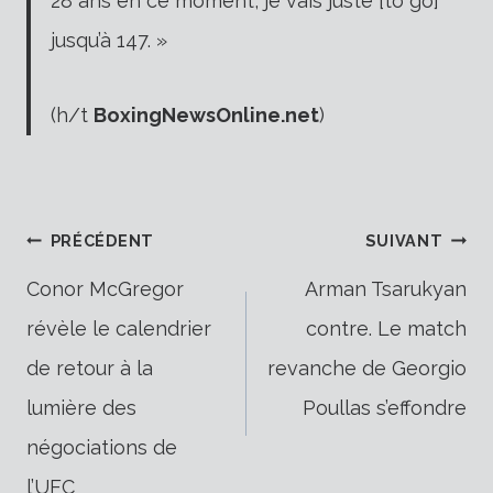
28 ans en ce moment, je vais juste [to go]
jusqu’à 147. »
(h/t
BoxingNewsOnline.net
)
Navigation
PRÉCÉDENT
SUIVANT
Conor McGregor
Arman Tsarukyan
révèle le calendrier
contre. Le match
de
de retour à la
revanche de Georgio
lumière des
Poullas s’effondre
l’article
négociations de
l’UFC