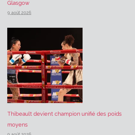
Glasgow
9 août 2026
Thibeault devient champion unifié des poids
moyens
9 août 2026