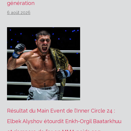
génération
6 août 2026
Résultat du Main Event de l’Inner Circle 24 :
Elbek Alyshov étourdit Enkh-Orgil Baatarkhuu