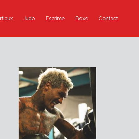
rtiaux
Judo
Escrime
Boxe
Contact