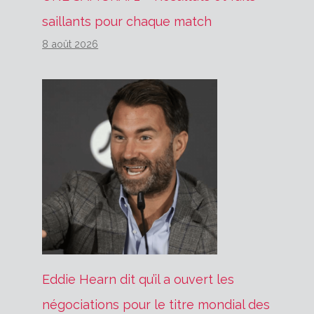
saillants pour chaque match
8 août 2026
Eddie Hearn dit qu’il a ouvert les
négociations pour le titre mondial des