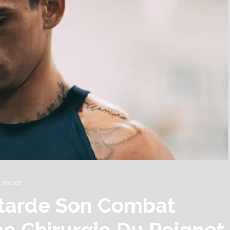
BOXE
etarde Son Combat
ne Chirurgie Du Poignet