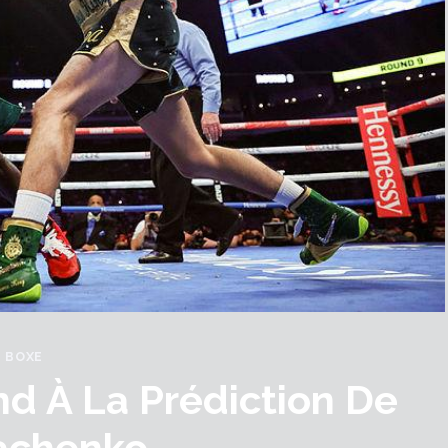
BOXE
d À La Prédiction De
chenko