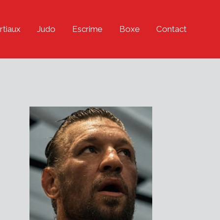
rtiaux
Judo
Escrime
Boxe
Contact