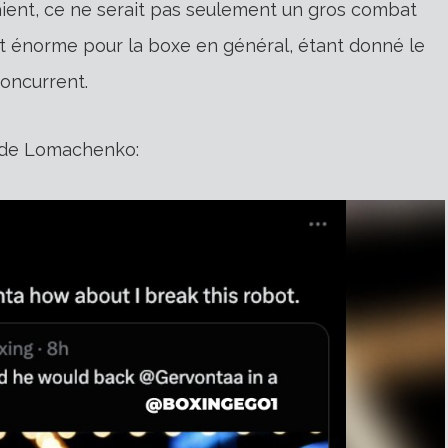
aient, ce ne serait pas seulement un gros combat
ait énorme pour la boxe en général, étant donné le
oncurrent.
n de Lomachenko: