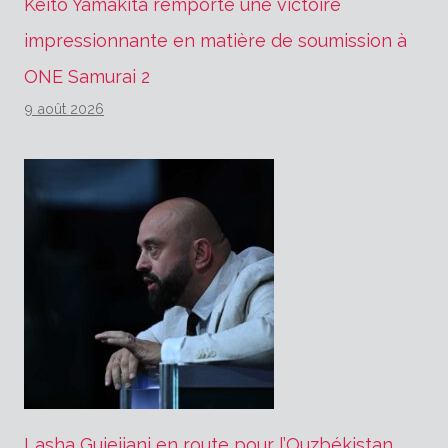
Keito Yamakita remporte une victoire
impressionnante en matière de soumission à
ONE Samurai 2
9 août 2026
Lasha Gujejiani en route pour l’Ouzbékistan