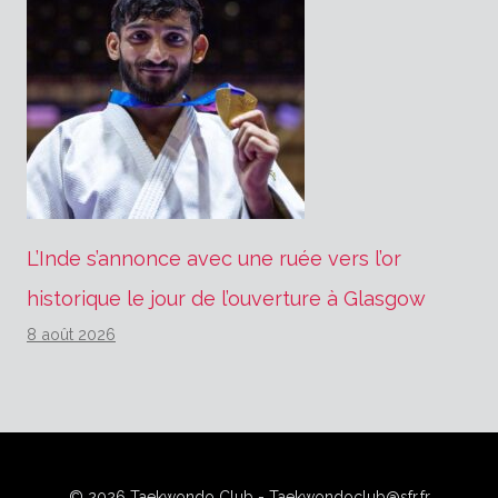
L’Inde s’annonce avec une ruée vers l’or
historique le jour de l’ouverture à Glasgow
8 août 2026
© 2026 Taekwondo Club - Taekwondoclub@sfr.fr