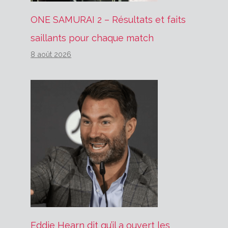
ONE SAMURAI 2 – Résultats et faits
saillants pour chaque match
8 août 2026
Eddie Hearn dit qu’il a ouvert les