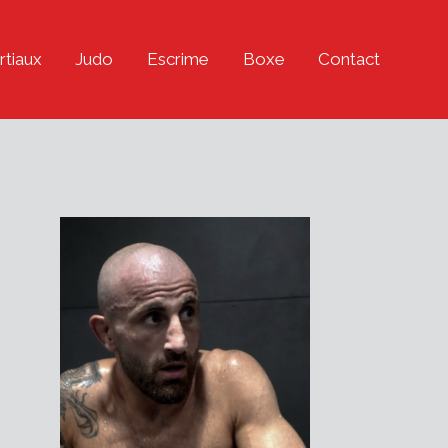
rtiaux
Judo
Escrime
Boxe
Contact