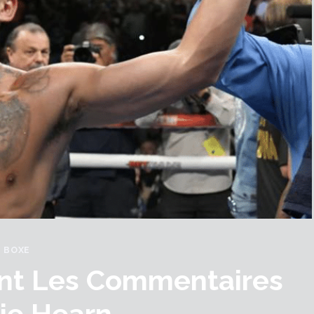
BOXE
nt Les Commentaires
ie Hearn