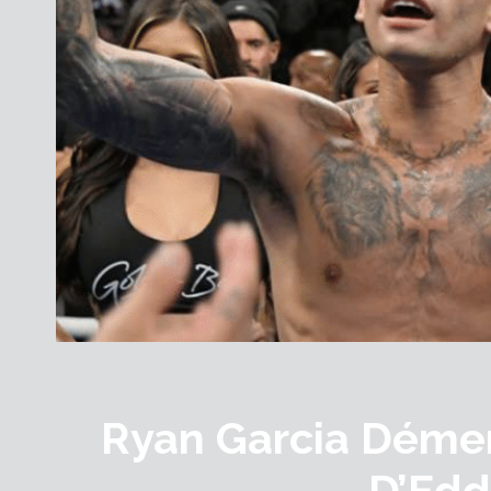
Ryan Garcia Déme
D’Edd