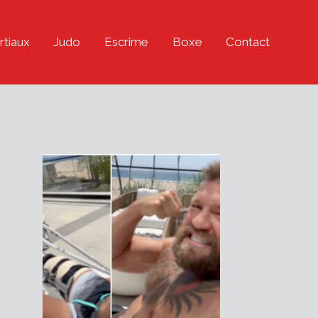
rtiaux
Judo
Escrime
Boxe
Contact