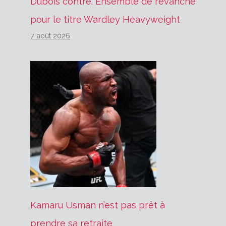
Dubois contre. Ensemble de revanche
pour le titre Wardley Heavyweight
7 août 2026
Kamaru Usman n’est pas prêt à
prendre sa retraite