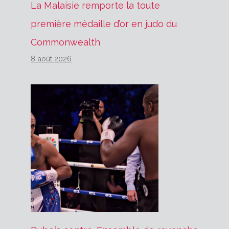
La Malaisie remporte la toute
première médaille d’or en judo du
Commonwealth
8 août 2026