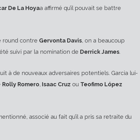
ar De La Hoya
a affirmé qu’il pouvait se battre
e round contre
Gervonta Davis
, on a beaucoup
 été suivi par la nomination de
Derrick James
.
 à de nouveaux adversaires potentiels. Garcia lui-
e
Rolly Romero
,
Isaac Cruz
ou
Teofimo López
 mentionné, associé au fait qu’il a pris sa retraite du