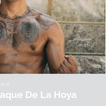
BOXE
laque De La Hoya