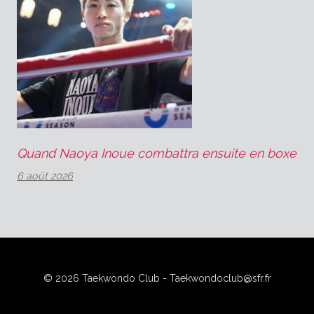
Quand Naoya Inoue combattra ensuite en boxe
6 août 2026
© 2026 Taekwondo Club - Taekwondoclub@sfr.fr