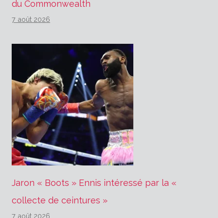
du Commonwealth
7 août 2026
Jaron « Boots » Ennis intéressé par la «
collecte de ceintures »
7 août 2026