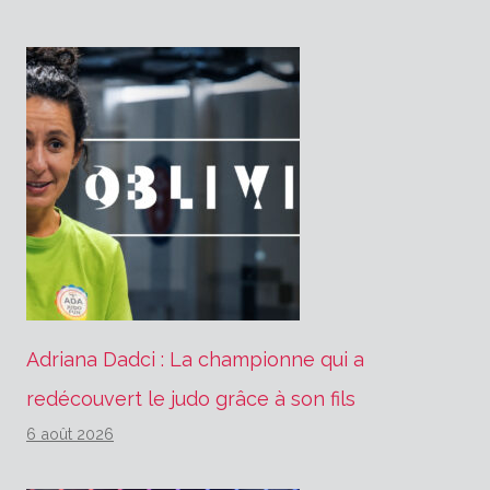
Adriana Dadci : La championne qui a
redécouvert le judo grâce à son fils
6 août 2026