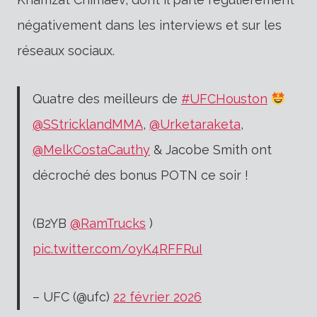
négativement dans les interviews et sur les
réseaux sociaux.
Quatre des meilleurs de
#UFCHouston
@SStricklandMMA
,
@Urketaraketa
,
@MelkCostaCauthy
& Jacobe Smith ont
décroché des bonus POTN ce soir !
(B2YB
@RamTrucks
)
pic.twitter.com/oyK4RFFRuI
– UFC (@ufc)
22 février 2026