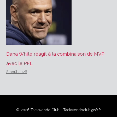
Dana White réagit à la combinaison de MVP
avec le PFL
8 août 2026
© 2026 Taekwondo Club - Taekwondoclub@sfr.fr