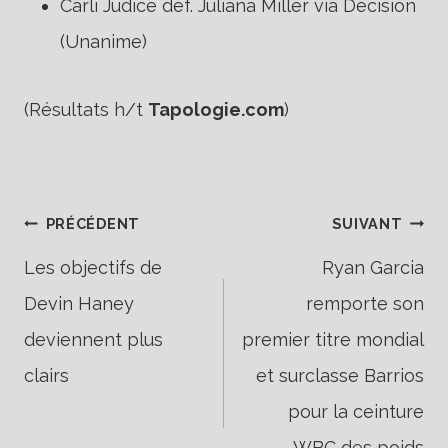
Carli Judice déf. Juliana Miller via Décision
(Unanime)
(Résultats h/t
Tapologie.com
)
Navigation
PRÉCÉDENT
SUIVANT
Les objectifs de
Ryan Garcia
Devin Haney
remporte son
de
deviennent plus
premier titre mondial
clairs
et surclasse Barrios
l’article
pour la ceinture
WBC des poids