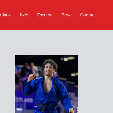
rtiaux
Judo
Escrime
Boxe
Contact