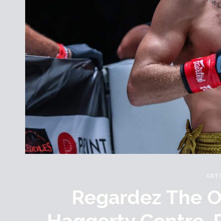
ART
Regardez The ON
Haggerty Contre. 