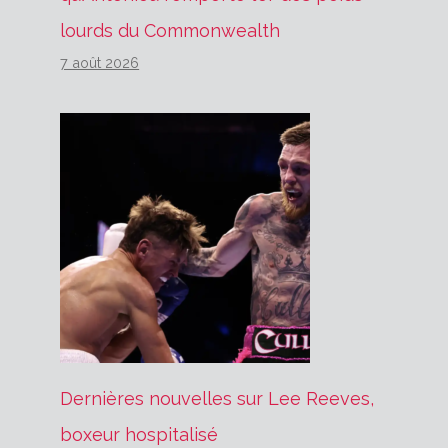
lourds du Commonwealth
7 août 2026
Dernières nouvelles sur Lee Reeves,
boxeur hospitalisé