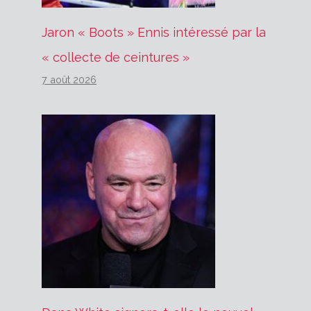
Jaron « Boots » Ennis intéressé par la
« collecte de ceintures »
7 août 2026