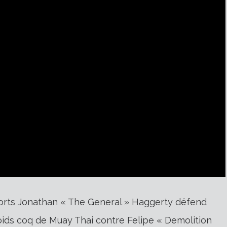
sports Jonathan « The General » Haggerty défend
oids coq de Muay Thai contre Felipe « Demolition