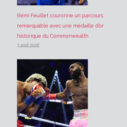
Rémi Feuillet couronne un parcours
remarquable avec une médaille d’or
historique du Commonwealth
7 août 2026