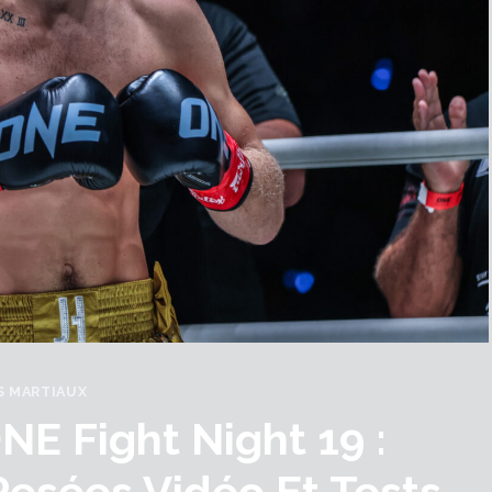
S MARTIAUX
E Fight Night 19 :
Pesées Vidéo Et Tests