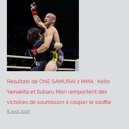
Résultats de ONE SAMURAI 2 MMA : Keito
Yamakita et Subaru Mori remportent des
victoires de soumission à couper le souffle
8 août 2026