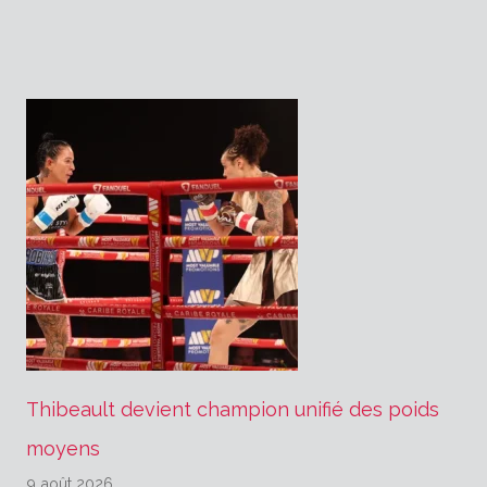
l’article
Thibeault devient champion unifié des poids
moyens
9 août 2026