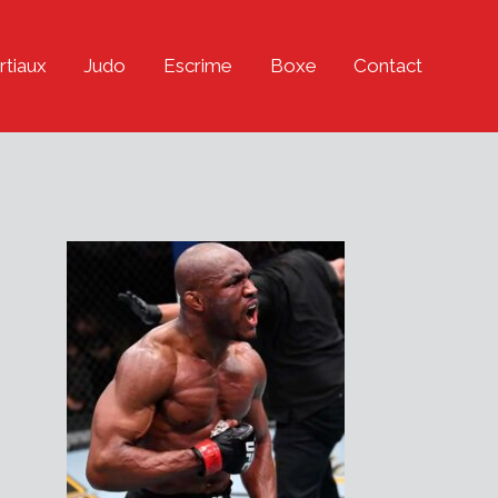
rtiaux
Judo
Escrime
Boxe
Contact