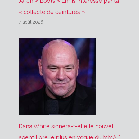
Jaron « Boots » Ennis intéressé par la
« collecte de ceintures »
7 août 2026
Dana White signera-t-elle le nouvel
agent libre le plus en vogue du MMA ?