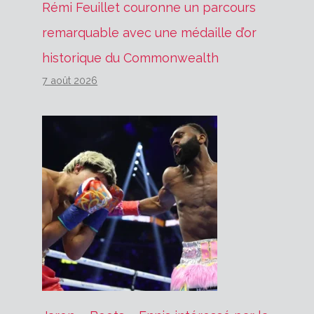
Rémi Feuillet couronne un parcours
remarquable avec une médaille d’or
historique du Commonwealth
7 août 2026