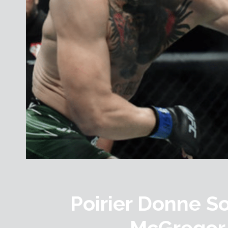
Poirier Donne S
McGregor 