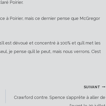
aré Poirier.
face à Poirier, mais ce dernier pense que McGregor
 s’il est dévoué et concentré à 100% et qu’il met les
seul, je pense qu’il le peut, mais nous verrons. C’est
SUIVANT
Crawford contre. Spence s’apprête à aller de
l’avant le 29 juillet