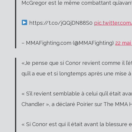
McGregor est le même combattant qu’avant
https://t.co/jQQjDN88S0
pic.twitter.c
– MMAFighting.com (@MMAFighting)
22 mai
«Je pense que si Conor revient comme il l’é
qu’il a eue et si longtemps après une mise à
« S’il revient semblable à celui qu’il était a
Chandler », a déclaré Poirier sur The MMA
« Si Conor est qui il était avant la blessure