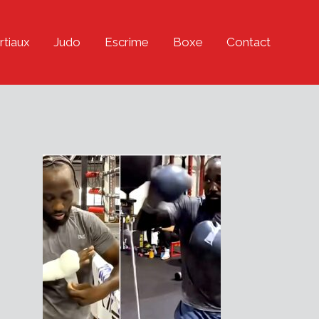
rtiaux
Judo
Escrime
Boxe
Contact