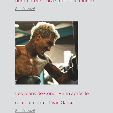
nord-coréen qui a stupéfié le monde
8 août 2026
Les plans de Conor Benn après le
combat contre Ryan Garcia
8 août 2026