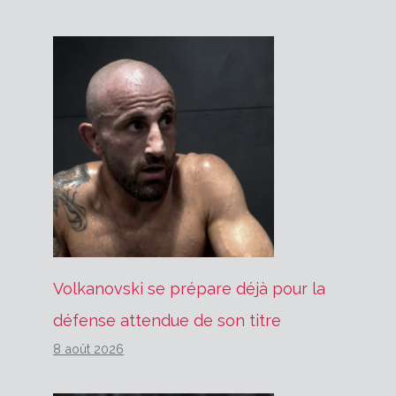
Volkanovski se prépare déjà pour la
défense attendue de son titre
8 août 2026