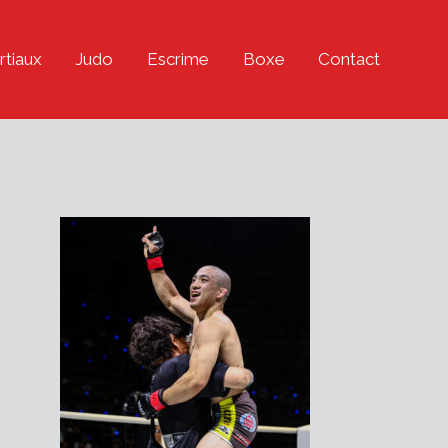
rtiaux
Judo
Escrime
Boxe
Contact