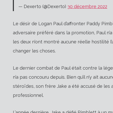
— Dexerto (@Dexerto)
30 décembre 2022
Le désir de Logan Paul d’affronter Paddy Pimbl
adversaire préféré dans la promotion, Paul n’a
les deux n’ont montré aucune réelle hostilité l
changer les choses.
Le dernier combat de Paul était contre la lége
n’a pas concouru depuis. Bien qu’il n’y ait aucu
stéroïdes, son frère Jake a été accusé de les a
professionnel.
L’année dernière, Jake a défié Pimblett à un m