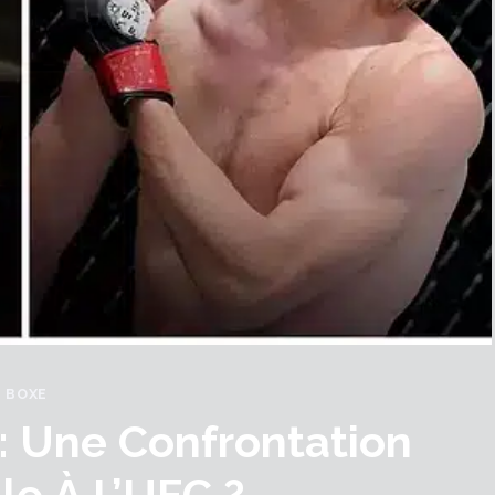
BOXE
 : Une Confrontation
le À L’UFC ?