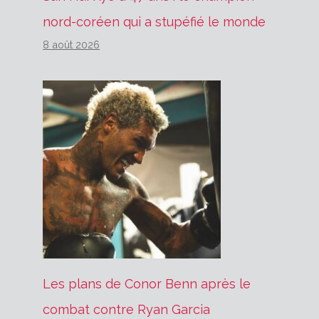
nord-coréen qui a stupéfié le monde
8 août 2026
Les plans de Conor Benn après le
combat contre Ryan Garcia