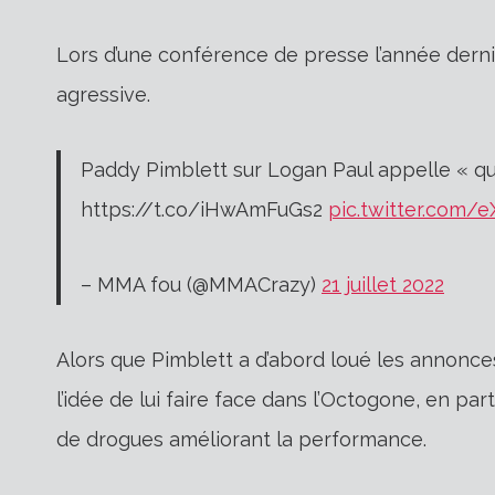
Lors d’une conférence de presse l’année dern
agressive.
Paddy Pimblett sur Logan Paul appelle « qui
https://t.co/iHwAmFuGs2
pic.twitter.com/
– MMA fou (@MMACrazy)
21 juillet 2022
Alors que Pimblett a d’abord loué les annonces
l’idée de lui faire face dans l’Octogone, en par
de drogues améliorant la performance.