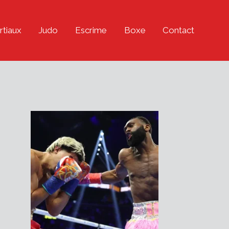
rtiaux
Judo
Escrime
Boxe
Contact