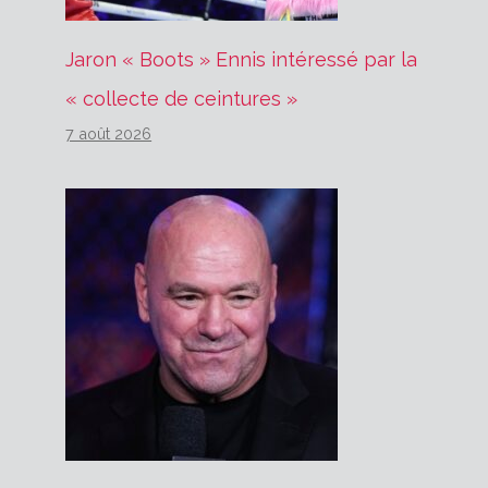
Jaron « Boots » Ennis intéressé par la
« collecte de ceintures »
7 août 2026