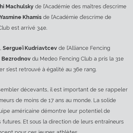
hi Machulsky
de l’Académie des maîtres d’escrime
Yasmine Khamis
de l’Académie d’escrime de
ub est arrivé 34e.
,
Sergueï Kudriavtcev
de l’Alliance Fencing
e Bezrodnov
du Medeo Fencing Club a pris la 31e
 s’est retrouvé à égalité au 36e rang.
sembler décevants, il est important de se rappeler
rimeurs de moins de 17 ans au monde. La solide
quipe américaine démontre leur potentiel de
futures. Et sous la direction de leurs entraîneurs
ncent pour ces jeunes athlètes.