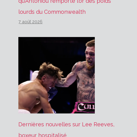
qu’Antoniou remporte l’or des poids
lourds du Commonwealth
7 août 2026
Dernières nouvelles sur Lee Reeves,
boxeur hospitalisé