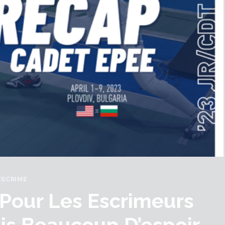
ESCRIME
 Pour Les Escrimeurs
is Beaucoup D’espoir