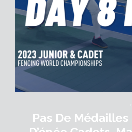
Pas De Médailles
D’épée Cadets, Ma