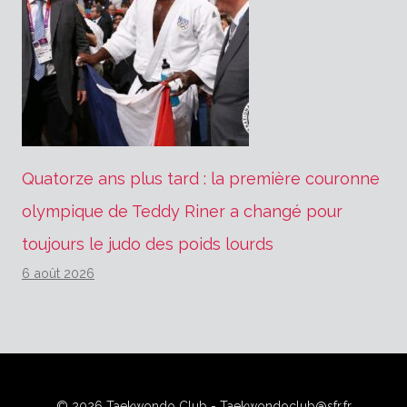
Quatorze ans plus tard : la première couronne
olympique de Teddy Riner a changé pour
toujours le judo des poids lourds
6 août 2026
© 2026 Taekwondo Club - Taekwondoclub@sfr.fr