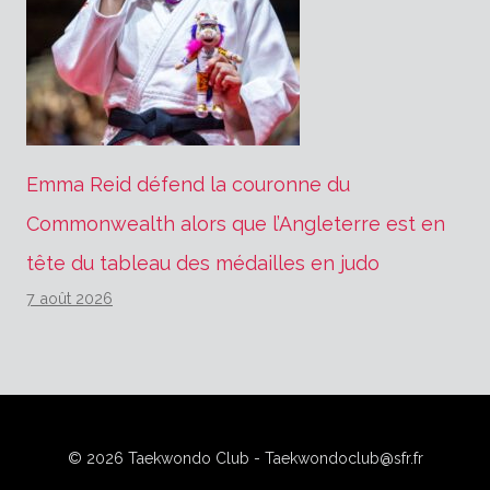
Emma Reid défend la couronne du
Commonwealth alors que l’Angleterre est en
tête du tableau des médailles en judo
7 août 2026
© 2026 Taekwondo Club - Taekwondoclub@sfr.fr