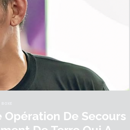
BOXE
 Opération De Secours
ment De Terre Qui A