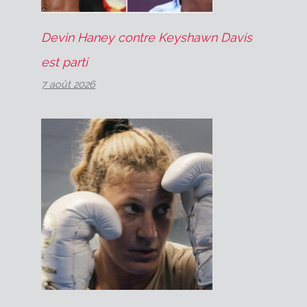
Devin Haney contre Keyshawn Davis
est parti
7 août 2026