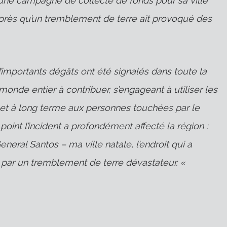
’une campagne de collecte de fonds pour sa ville
après qu’un tremblement de terre ait provoqué des
’importants dégâts ont été signalés dans toute la
onde entier à contribuer, s’engageant à utiliser les
 et à long terme aux personnes touchées par le
oint l’incident a profondément affecté la région :
neral Santos – ma ville natale, l’endroit qui a
par un tremblement de terre dévastateur. «