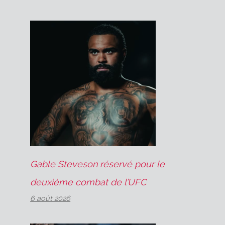
Gable Steveson réservé pour le
deuxième combat de l’UFC
6 août 2026