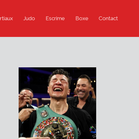
rtiaux
Judo
Escrime
Boxe
Contact