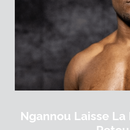
Ngannou Laisse La 
Retou