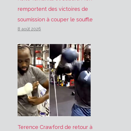
remportent des victoires de
soumission à couper le souffle
8 août 2026
Terence Crawford de retour à