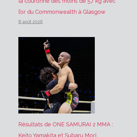
la couronne des moins de 57 kg avec
l’or du Commonwealth à Glasgow
8 août 2026
Résultats de ONE SAMURAI 2 MMA :
Keito Yamakita et Subaru Mori