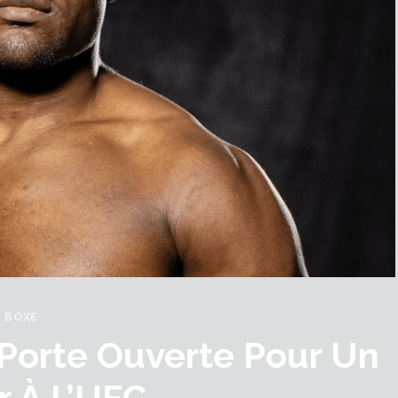
BOXE
Porte Ouverte Pour Un
r À L’UFC