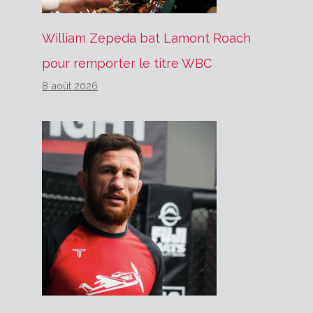
William Zepeda bat Lamont Roach
pour remporter le titre WBC
8 août 2026