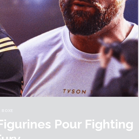
BOXE
igurines Pour Fighting
Fury