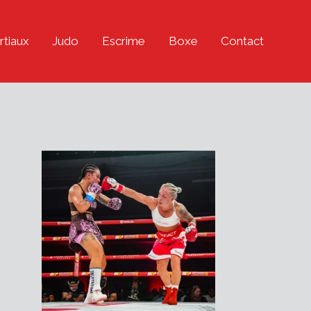
rtiaux
Judo
Escrime
Boxe
Contact