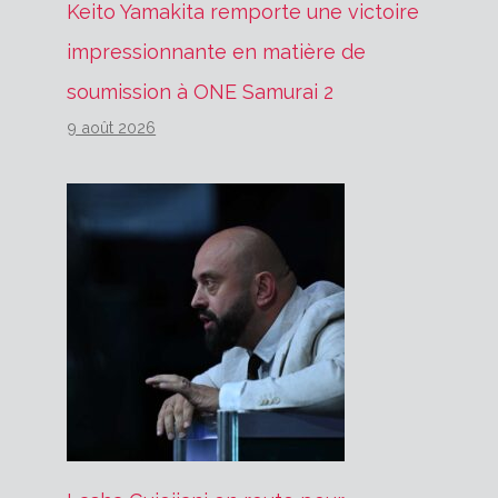
Keito Yamakita remporte une victoire
impressionnante en matière de
soumission à ONE Samurai 2
9 août 2026