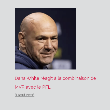
Dana White réagit à la combinaison de
MVP avec le PFL
8 août 2026