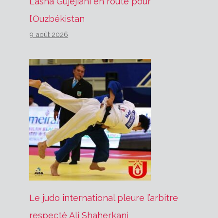
Lasha Gujejiani en route pour
l’Ouzbékistan
9 août 2026
Le judo international pleure l’arbitre
respecté Ali Shaherkani