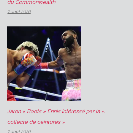
du Commonwealth
7 août 2026
Jaron « Boots » Ennis intéressé par la «
collecte de ceintures »
7 août 2026