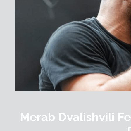
Merab Dvalishvili F