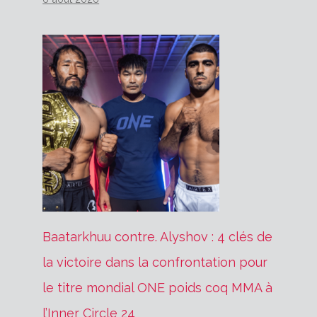
Baatarkhuu contre. Alyshov : 4 clés de
la victoire dans la confrontation pour
le titre mondial ONE poids coq MMA à
l’Inner Circle 24