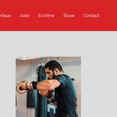
rtiaux
Judo
Escrime
Boxe
Contact