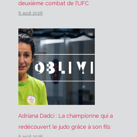
deuxième combat de l’UFC
6 août 2026
Adriana Dadci : La championne qui a
redécouvert le judo grâce à son fils
6 août 2026