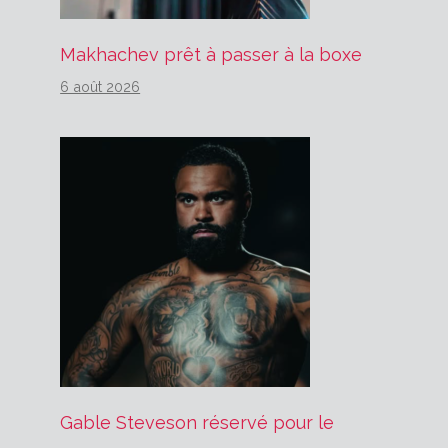
Makhachev prêt à passer à la boxe
6 août 2026
Gable Steveson réservé pour le