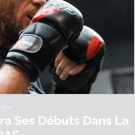
BOXE
era Ses Débuts Dans La
RAF