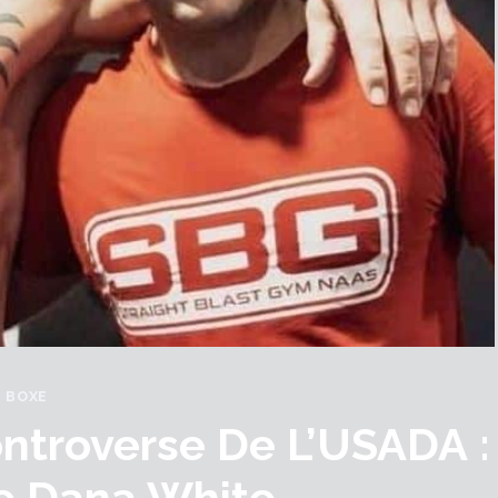
BOXE
ntroverse De L’USADA :
De Dana White