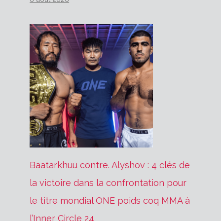
Baatarkhuu contre. Alyshov : 4 clés de
la victoire dans la confrontation pour
le titre mondial ONE poids coq MMA à
l’Inner Circle 24