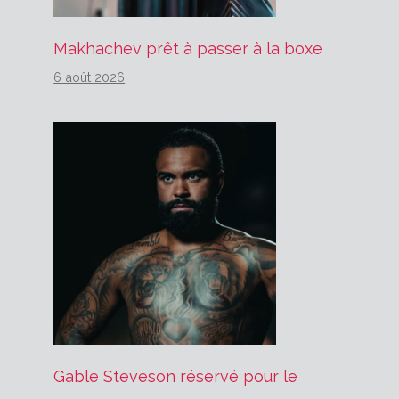
Makhachev prêt à passer à la boxe
6 août 2026
Gable Steveson réservé pour le