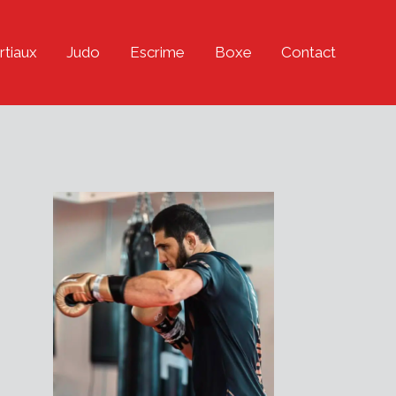
rtiaux
Judo
Escrime
Boxe
Contact