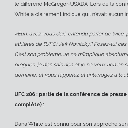
le différend McGregor-USADA. Lors de la conf
White a clairement indiqué qu’il n’avait aucun in
«Euh, avez-vous déjà entendu parler de (vice-p
athlètes de l’UFC) Jeff Novitzky? Posez-lui ces q
C’est son problème. Je ne m’implique absolume
drogues, je n’en sais rien et je ne veux rien en sa
domaine, et vous l’appelez et l’interrogez à to
UFC 286 : partie de la conférence de press
complète) :
Dana White est connu pour son approche sensée 