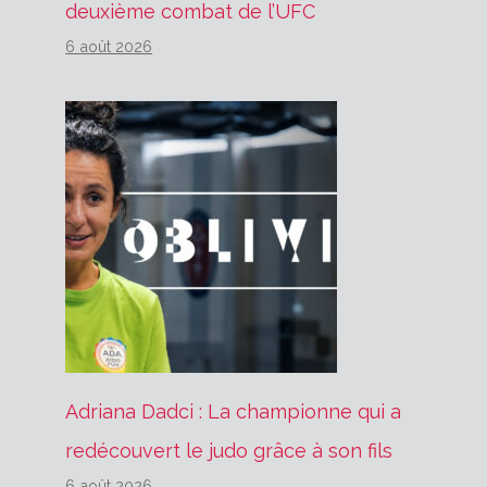
deuxième combat de l’UFC
6 août 2026
Adriana Dadci : La championne qui a
redécouvert le judo grâce à son fils
6 août 2026