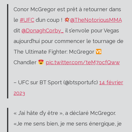
Conor McGregor est prêt à retourner dans
le
#UFC
d’un coup !
@TheNotoriousMMA
dit
@DonaghCorby_
il s’envole pour Vegas
aujourd’hui pour commencer le tournage de
The Ultimate Fighter: McGregor
Chandler
pic.twitter.com/teM7ocfQww
– UFC sur BT Sport (@btsportufc)
14 février
2023
« J’ai hâte d’y être », a déclaré McGregor.
«Je me sens bien, je me sens énergique, je