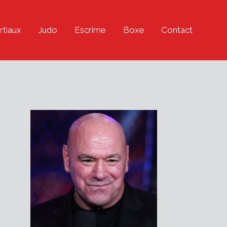
rtiaux
Judo
Escrime
Boxe
Contact