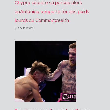
Chypre célèbre sa percée alors
qu’Antoniou remporte l’or des poids
lourds du Commonwealth
7 août 2026