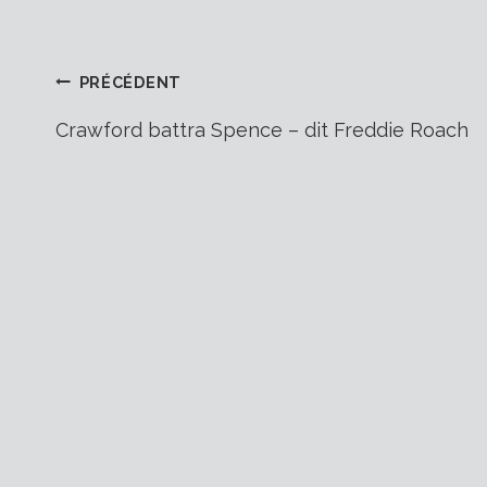
Navigation
PRÉCÉDENT
Crawford battra Spence – dit Freddie Roach
de
l’article