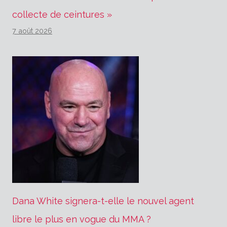
collecte de ceintures »
7 août 2026
Dana White signera-t-elle le nouvel agent
libre le plus en vogue du MMA ?