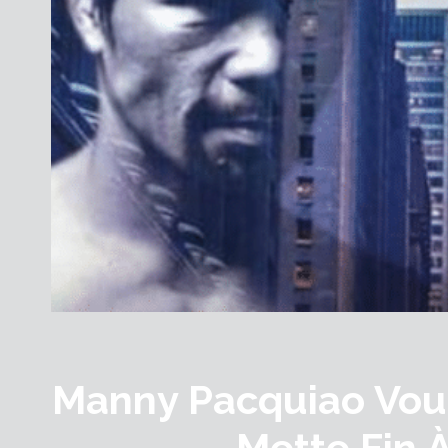
Manny Pacquiao Vou
Mette Fin À