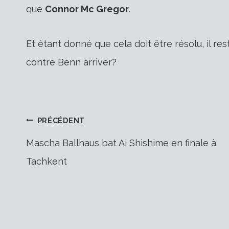
que
Connor Mc Gregor
.
Et étant donné que cela doit être résolu, il r
contre Benn
arriver?
Navigation
PRÉCÉDENT
Mascha Ballhaus bat Ai Shishime en finale à
Tachkent
de
l’article