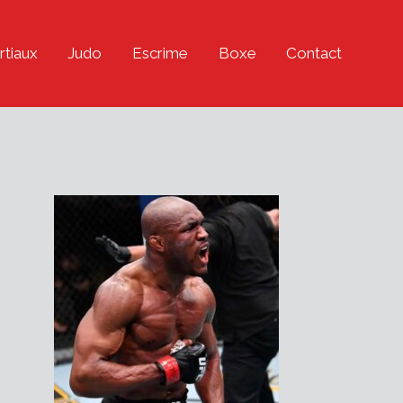
rtiaux
Judo
Escrime
Boxe
Contact