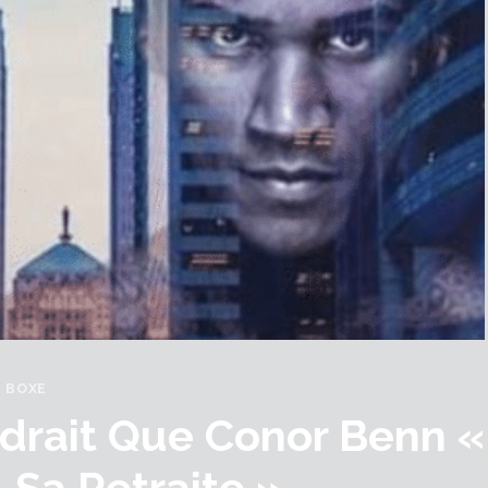
BOXE
drait Que Conor Benn «
 Sa Retraite »