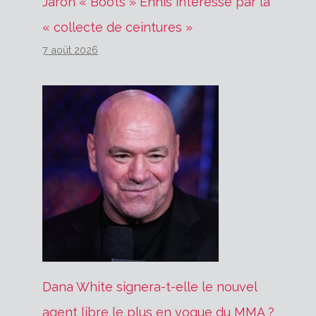
Jaron « Boots » Ennis intéressé par la
« collecte de ceintures »
7 août 2026
Dana White signera-t-elle le nouvel
agent libre le plus en vogue du MMA ?