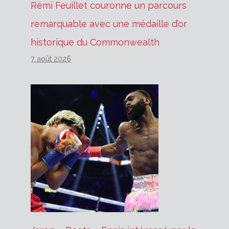
Rémi Feuillet couronne un parcours
remarquable avec une médaille d’or
historique du Commonwealth
7 août 2026