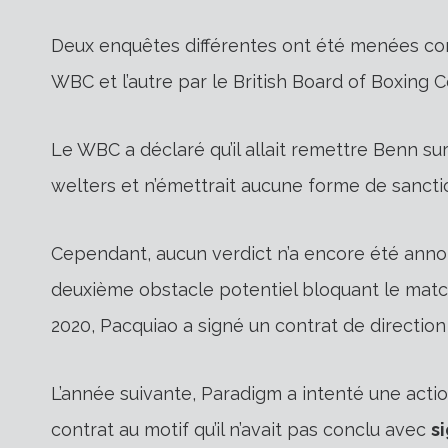
Deux enquêtes différentes ont été menées conc
WBC et l’autre par le British Board of Boxing 
Le WBC a déclaré qu’il allait remettre Benn s
welters et n’émettrait aucune forme de sancti
Cependant, aucun verdict n’a encore été ann
deuxième obstacle potentiel bloquant le matc
2020, Pacquiao a signé un contrat de directio
L’année suivante, Paradigm a intenté une acti
contrat au motif qu’il n’avait pas conclu avec
s