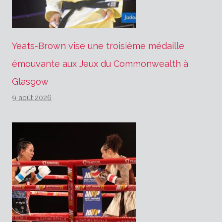
Yeats-Brown vise une troisième médaille
émouvante aux Jeux du Commonwealth à
Glasgow
9 août 2026