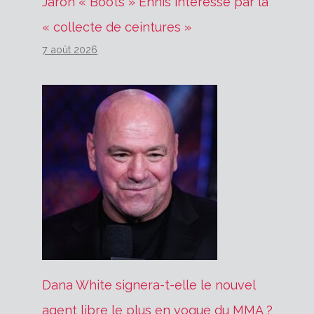
Jaron « Boots » Ennis intéressé par la
« collecte de ceintures »
7 août 2026
Dana White signera-t-elle le nouvel
agent libre le plus en vogue du MMA ?