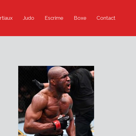
rtiaux
Judo
Escrime
Boxe
Contact