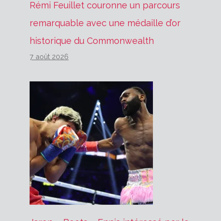
Rémi Feuillet couronne un parcours
remarquable avec une médaille d’or
historique du Commonwealth
7 août 2026