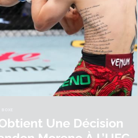
BOXE
Obtient Une Décision
andon Moreno À L’UFC