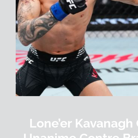
Lone’er Kavanagh 
Unanime Contre Br