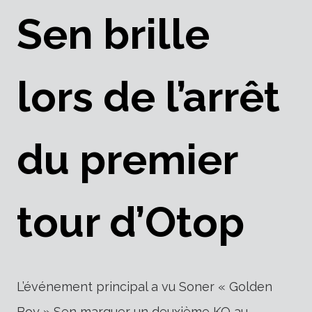
Sen brille
lors de l’arrêt
du premier
tour d’Otop
L’événement principal a vu Soner « Golden
Boy » Sen marquer un deuxième KO au