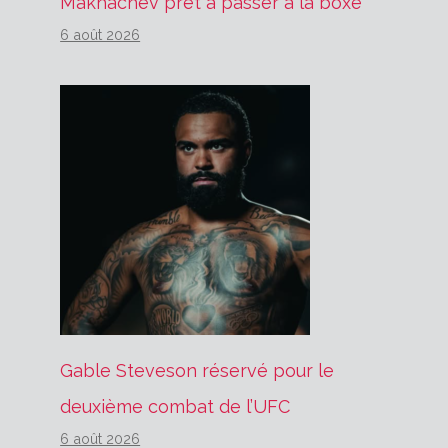
Makhachev prêt à passer à la boxe
6 août 2026
Gable Steveson réservé pour le
deuxième combat de l’UFC
6 août 2026