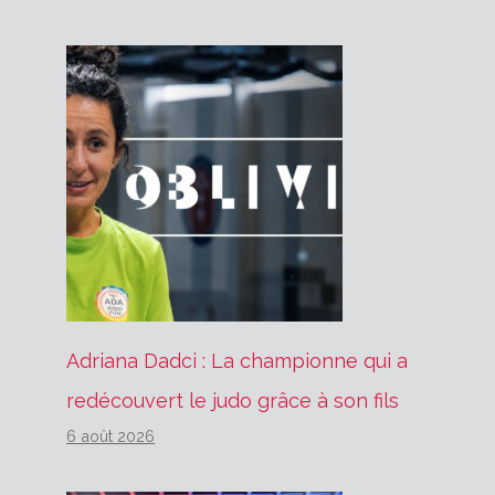
Adriana Dadci : La championne qui a
redécouvert le judo grâce à son fils
6 août 2026