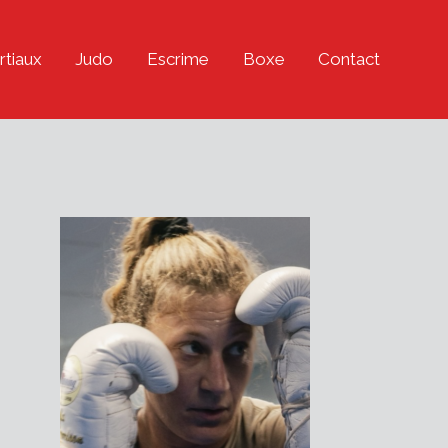
rtiaux
Judo
Escrime
Boxe
Contact