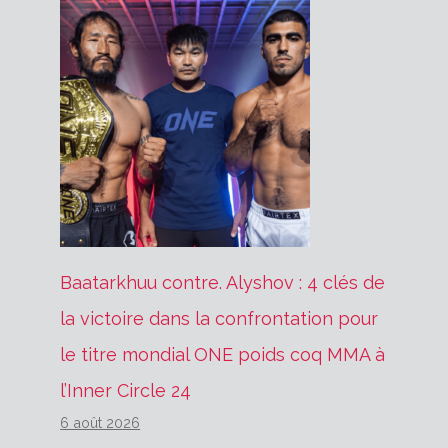
Baatarkhuu contre. Alyshov : 4 clés de
la victoire dans la confrontation pour
le titre mondial ONE poids coq MMA à
l’Inner Circle 24
6 août 2026