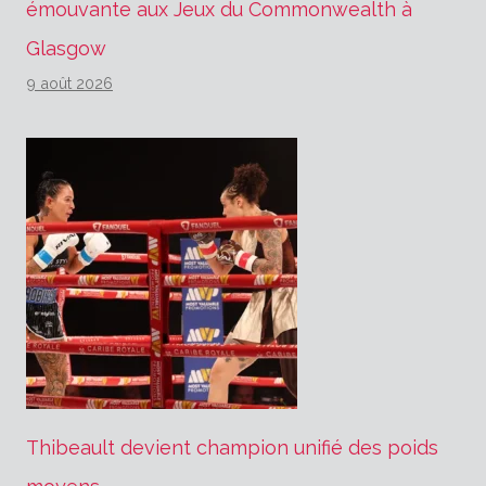
émouvante aux Jeux du Commonwealth à
Glasgow
9 août 2026
Thibeault devient champion unifié des poids