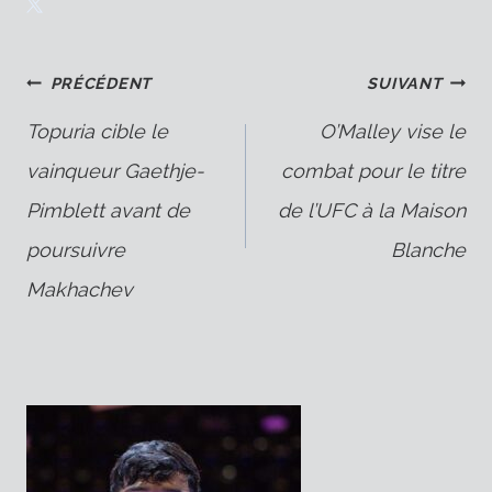
Navigation
PRÉCÉDENT
SUIVANT
Topuria cible le
O’Malley vise le
vainqueur Gaethje-
combat pour le titre
de
Pimblett avant de
de l’UFC à la Maison
poursuivre
Blanche
l’article
Makhachev