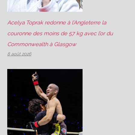
Acelya Toprak redonne à l’Angleterre la
couronne des moins de 57 kg avec l’or du
Commonwealth à Glasgow
8 août 2026