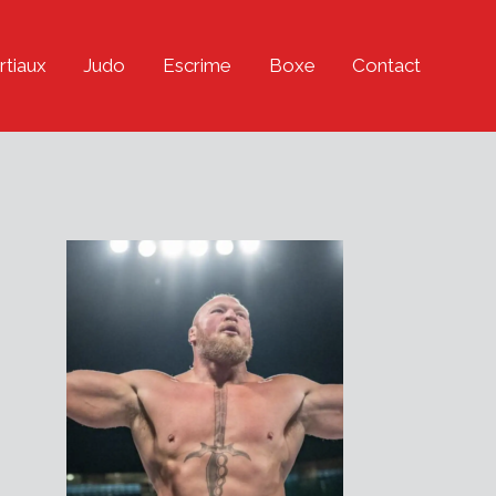
rtiaux
Judo
Escrime
Boxe
Contact