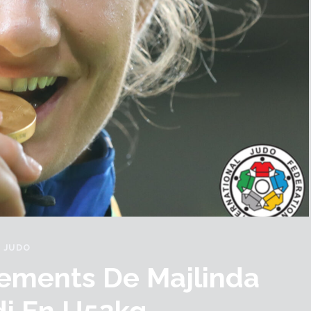
JUDO
ements De Majlinda
i En U52kg