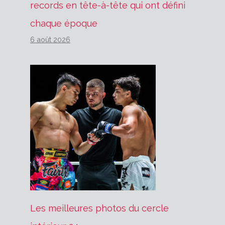
records en tête-à-tête qui ont défini
chaque époque
6 août 2026
Les meilleures photos du cercle