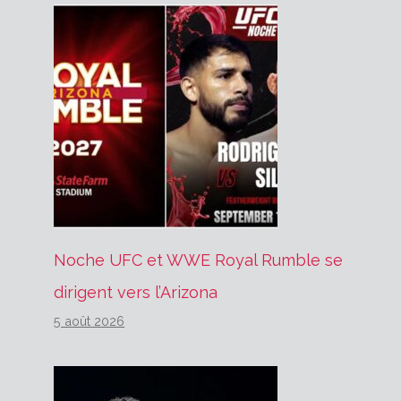
Noche UFC et WWE Royal Rumble se
dirigent vers l’Arizona
5 août 2026