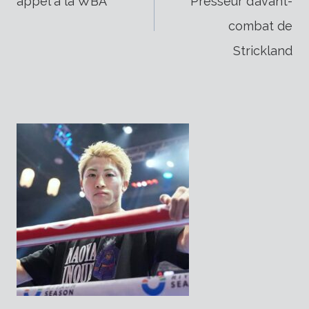
appel à la WBA
Presseur d’avant-
de
combat de
Strickland
l’article