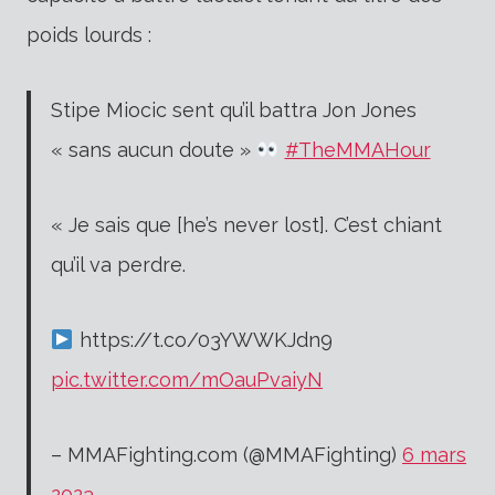
poids lourds :
Stipe Miocic sent qu’il battra Jon Jones
« sans aucun doute »
#TheMMAHour
« Je sais que [he’s never lost]. C’est chiant
qu’il va perdre.
https://t.co/03YWWKJdn9
pic.twitter.com/mOauPvaiyN
– MMAFighting.com (@MMAFighting)
6 mars
2023