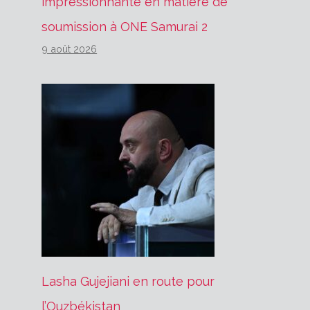
impressionnante en matière de
soumission à ONE Samurai 2
9 août 2026
Lasha Gujejiani en route pour
l’Ouzbékistan