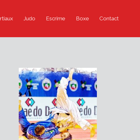
rtiaux
Judo
Escrime
Boxe
Contact