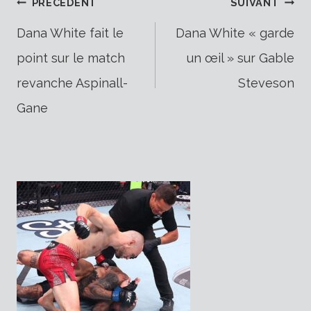
Navigation
PRÉCÉDENT
SUIVANT
Dana White fait le
Dana White « garde
point sur le match
un œil » sur Gable
de
revanche Aspinall-
Steveson
Gane
l’article