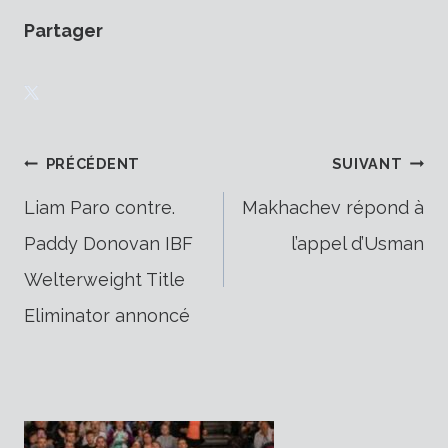
Partager
Navigation
PRÉCÉDENT
SUIVANT
Liam Paro contre.
Makhachev répond à
Paddy Donovan IBF
l’appel d’Usman
de
Welterweight Title
Eliminator annoncé
l’article