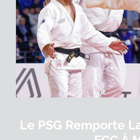
Le PSG Remporte L
ECC À M