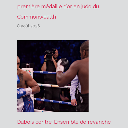
première médaille d’or en judo du
Commonwealth
8 août 2026
Dubois contre. Ensemble de revanche