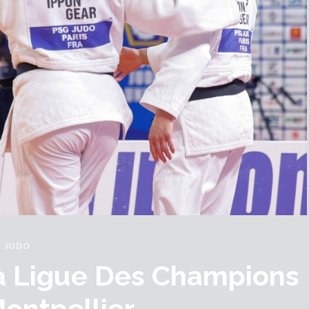
JUDO
a Ligue Des Champions
ontpellier