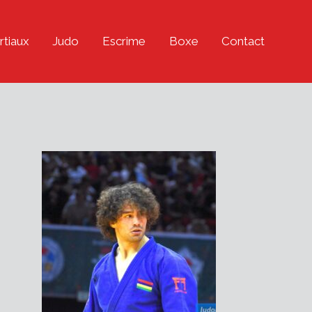
rtiaux
Judo
Escrime
Boxe
Contact