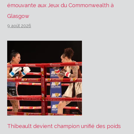
émouvante aux Jeux du Commonwealth à
Glasgow
9 août 2026
Thibeault devient champion unifié des poids