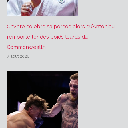
Chypre célèbre sa percée alors qu’Antoniou
remporte l’or des poids lourds du
Commonwealth
7 août 2026