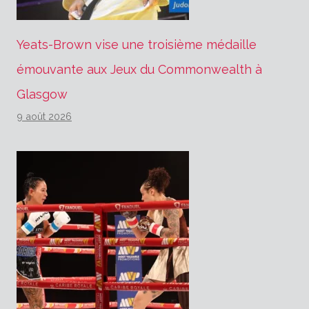
Yeats-Brown vise une troisième médaille
émouvante aux Jeux du Commonwealth à
Glasgow
9 août 2026