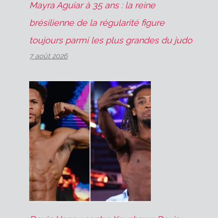
Mayra Aguiar à 35 ans : la reine
brésilienne de la régularité figure
toujours parmi les plus grandes du judo
7 août 2026