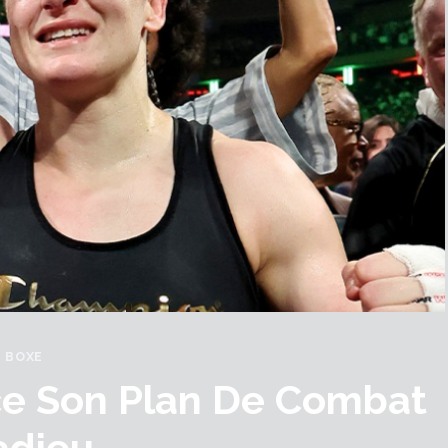
BOXE
ce Son Plan De Combat
adieu