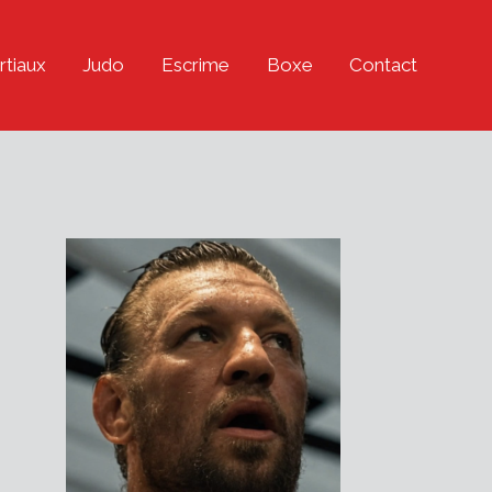
rtiaux
Judo
Escrime
Boxe
Contact