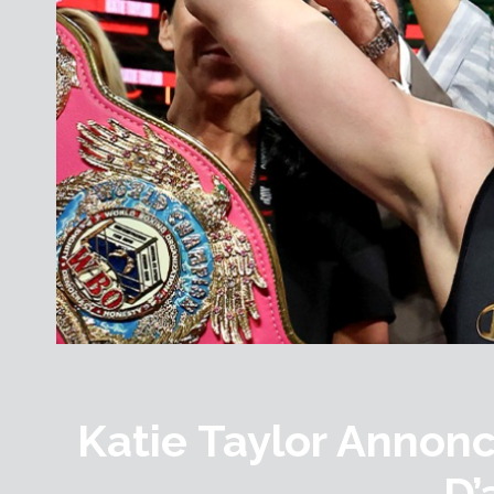
Katie Taylor Annon
D’